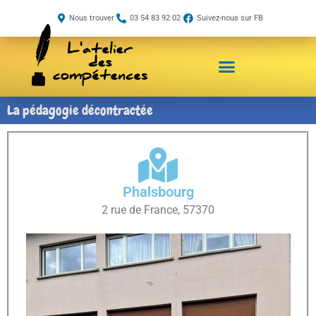
Aller
Nous trouver
03 54 83 92 02
Suivez-nous sur FB
au
contenu
Bilan d’orientation scolaire
La pédagogie décontractée
Phalsbourg
2 rue de France, 57370